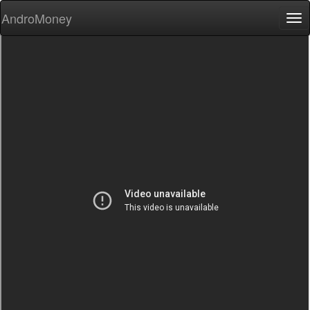
AndroMoney
Tog
nav