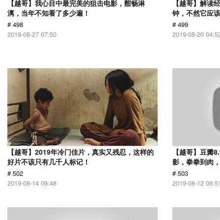
【越哥】我心目中最完美的狙击电影，酣畅淋
【越哥】解读经
漓，当年不知看了多少遍！
钟，不然它应
# 498
# 499
2019-08-27 07:50
2019-08-20 04:5
【越哥】2019年冷门佳片，真实又残忍，这样的
【越哥】豆瓣8
好片不该只有几千人标记！
影，拳拳到肉
# 502
# 503
2019-08-14 09:48
2019-08-12 09:5