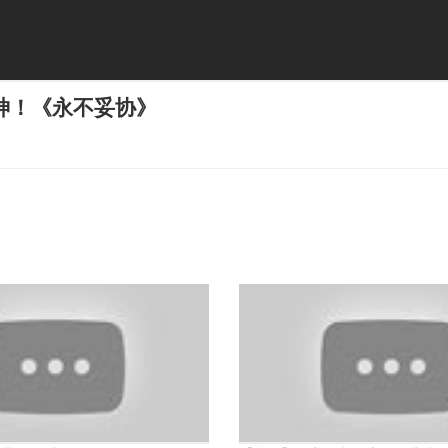
神！《永不妥协》