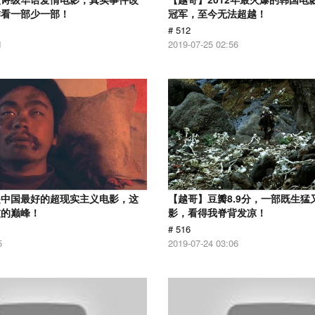
作看一部少一部！
冠军，至今无法超越！
# 512
1
2019-07-25 02:56
是中国最好的超现实主义电影，这
【越哥】豆瓣8.9分，一部既生猛
技的巅峰！
影，看得我脊背发凉！
# 516
5
2019-07-24 03:06