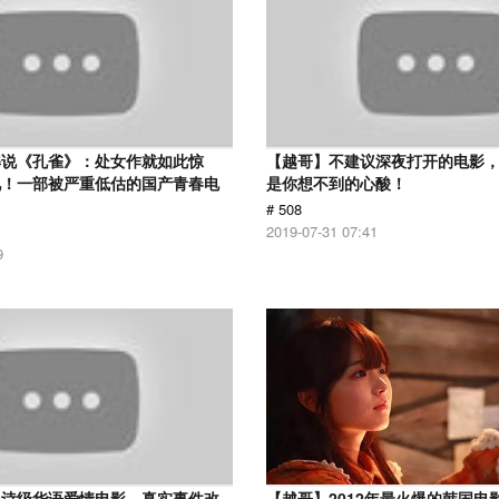
解说《孔雀》：处女作就如此惊
【越哥】不建议深夜打开的电影
见！一部被严重低估的国产青春电
是你想不到的心酸！
# 508
2019-07-31 07:41
9
史诗级华语爱情电影，真实事件改
【越哥】2012年最火爆的韩国电