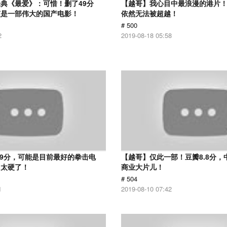
典《最爱》：可惜！删了49分
【越哥】我心目中最浪漫的港片！
该是一部伟大的国产电影！
依然无法被超越！
# 500
2
2019-08-18 05:58
.9分，可能是目前最好的拳击电
【越哥】仅此一部！豆瓣8.8分，
，太硬了！
商业大片儿！
# 504
1
2019-08-10 07:42