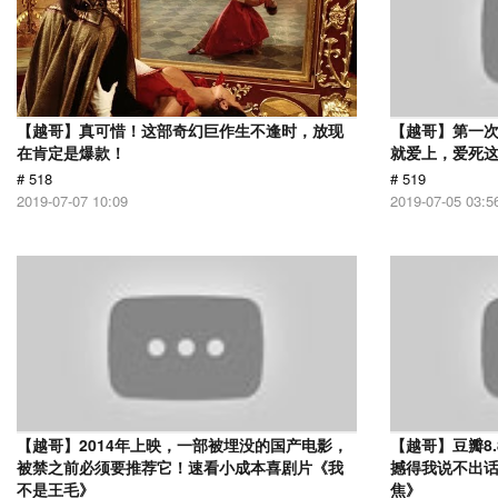
【越哥】真可惜！这部奇幻巨作生不逢时，放现
【越哥】第一
在肯定是爆款！
就爱上，爱死
# 518
# 519
2019-07-07 10:09
2019-07-05 03:5
【越哥】2014年上映，一部被埋没的国产电影，
【越哥】豆瓣8
被禁之前必须要推荐它！速看小成本喜剧片《我
撼得我说不出
不是王毛》
焦》