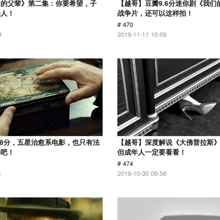
们的父辈》第二集：你要希望，子
【越哥】豆瓣9.6分迷你剧《我们
的人！
战争片，还可以这样拍！
# 470
9
2019-11-11 10:09
.8分，五星治愈系电影，也只有法
【越哥】深度解说《大佛普拉斯
来吧！
但成年人一定要看看！
# 474
1
2019-10-30 09:56