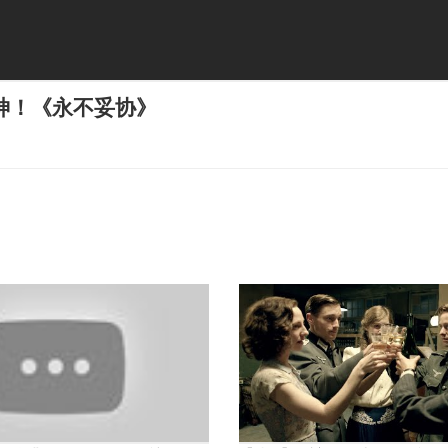
神！《永不妥协》