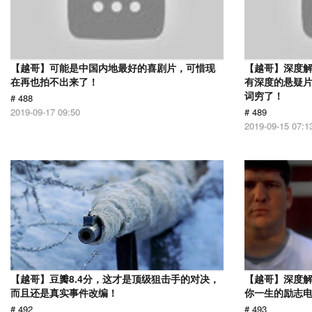
【越哥】可能是中国内地最好的喜剧片，可惜现
【越哥】深度
在再也拍不出来了！
有深度的悬疑
词穷了！
# 488
2019-09-17 09:50
# 489
2019-09-15 07:1
【越哥】豆瓣8.4分，这才是顶级狙击手的对决，
【越哥】深度
而且还是真实事件改编！
你一生的励志
# 492
# 493