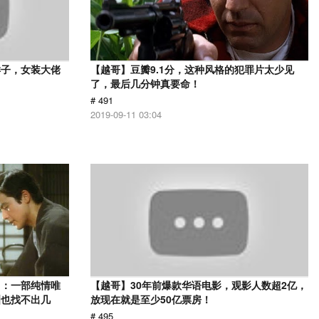
样子，女装大佬
【越哥】豆瓣9.1分，这种风格的犯罪片太少见
了，最后几分钟真要命！
# 491
2019-09-11 03:04
》：一部纯情唯
【越哥】30年前爆款华语电影，观影人数超2亿，
洲也找不出几
放现在就是至少50亿票房！
# 495