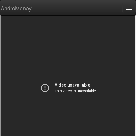
AndroMoney
Tog
nav