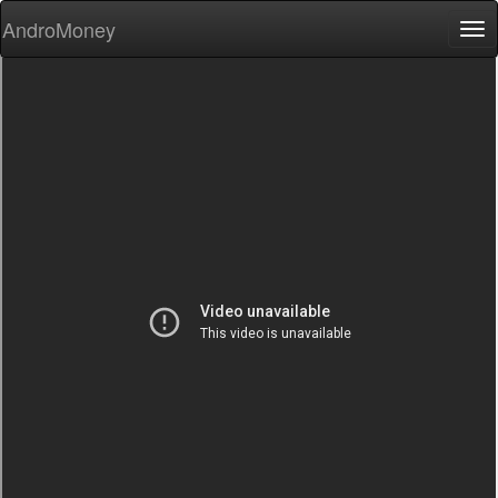
AndroMoney
Tog
nav