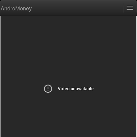
AndroMoney
Tog
nav