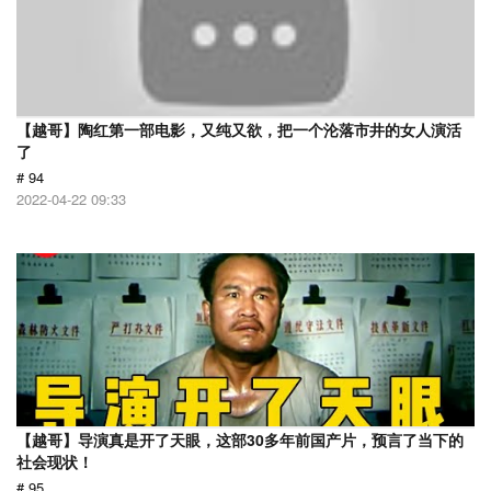
【越哥】陶红第一部电影，又纯又欲，把一个沦落市井的女人演活
了
# 94
2022-04-22 09:33
【越哥】导演真是开了天眼，这部30多年前国产片，预言了当下的
社会现状！
# 95