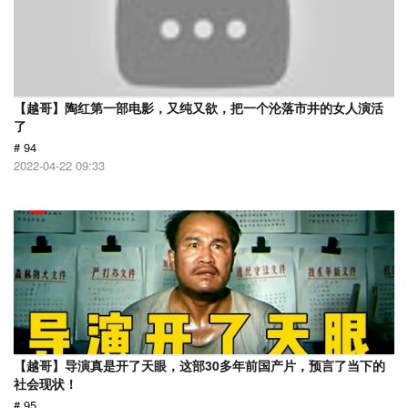
【越哥】陶红第一部电影，又纯又欲，把一个沦落市井的女人演活
了
# 94
2022-04-22 09:33
【越哥】导演真是开了天眼，这部30多年前国产片，预言了当下的
社会现状！
# 95