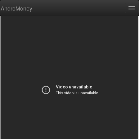
AndroMoney
Tog
nav