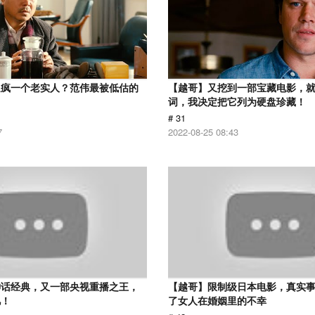
逼疯一个老实人？范伟最被低估的
【越哥】又挖到一部宝藏电影，
词，我决定把它列为硬盘珍藏！
# 31
7
2022-08-25 08:43
神话经典，又一部央视重播之王，
【越哥】限制级日本电影，真实
忆！
了女人在婚姻里的不幸