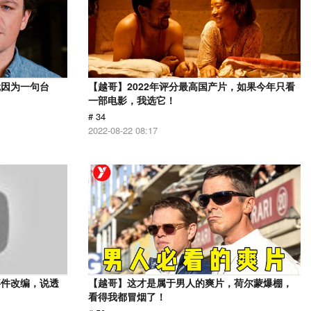
就因为一句台
【越哥】2022年评分最高国产片，如果今年只看
一部电影，我选它！
# 34
2022-08-22 08:17
事件改编，说透
【越哥】这才是属于男人的爽片，荷尔蒙爆棚，
看得我都冒烟了！