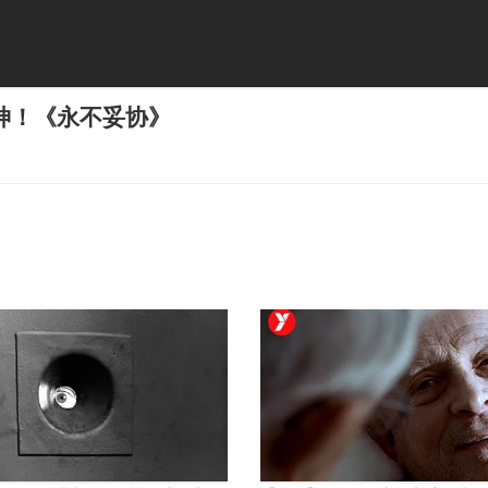
神！《永不妥协》