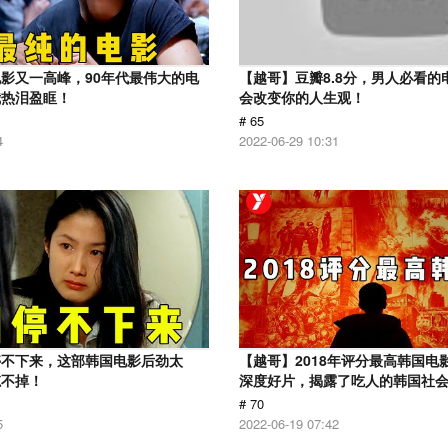
影又一高峰，90年代最伟大的电
【越哥】豆瓣8.8分，男人必看的
我热泪盈眶！
会改变你的人生观！
# 65
4
2022-06-29 10:31
停不下来，这部韩国电影后劲太
【越哥】2018年评分最高韩国电
忘不掉！
深度好片，揭露了吃人的韩国社
# 70
5
2022-06-19 07:42