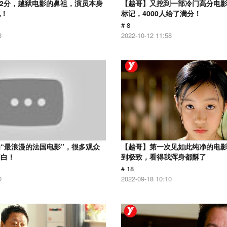
.2分，越狱电影的鼻祖，演员本身
【越哥】又挖到一部冷门高分电影，
犯！
标记，4000人给了满分！
# 8
3
2022-10-12 11:58
“最浪漫的法国电影”，很多观众
【越哥】第一次见如此纯净的电
明白！
到极致，看得我浑身都酥了
# 18
0
2022-09-18 10:10