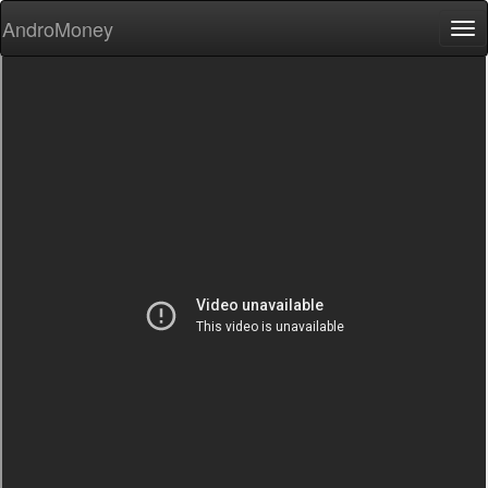
AndroMoney
Tog
nav