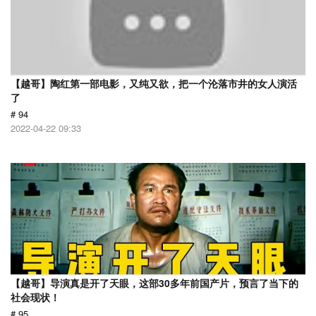
【越哥】陶红第一部电影，又纯又欲，把一个沦落市井的女人演活
了
# 94
2022-04-22 09:33
【越哥】导演真是开了天眼，这部30多年前国产片，预言了当下的
社会现状！
# 95