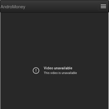
AndroMoney
Tog
nav