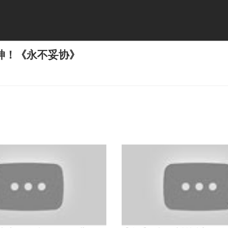
神！《永不妥协》