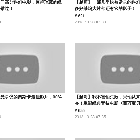
冷门高分科幻电影，值得珍藏的经
【越哥】一部几乎快被遗忘的科
可错过！
多好莱坞大片都还有它的影子！
# 621
0
2018-10-23 07:39
受争议的奥斯卡最佳影片，90%
【越哥】我不害怕失败，只怕从
！
会！重温经典竞技电影《百万宝
# 625
6
2018-10-23 07:35