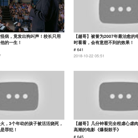
患怪病，竟发出狗叫声！校长只用
【越哥】被誉为2007年最治愈的
了他的一生！
时看看，会有意想不到的效果！
# 641
7
2018-10-22 05:51
火，3个年幼的孩子被活活烧死，
【越哥】几分钟看完全程虐心虐
他是罪犯！
高潮的电影《爆裂鼓手》
# 645