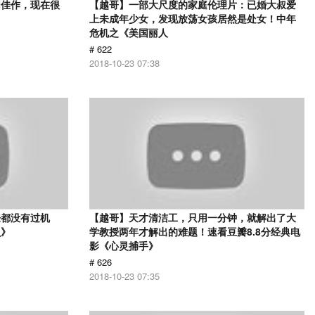
幻佳作，现在很
【越哥】一部大尺度的家庭伦理片：已婚大叔爱
上未成年少女，发现放荡女孩居然是处女！中年
危机之《美国丽人
# 622
2018-10-23 07:38
来都没有过机
【越哥】天才清洁工，只用一分钟，就解出了大
贝》
学教授两年才解出的难题！速看豆瓣8.8分经典电
影《心灵捕手》
# 626
2018-10-23 07:35