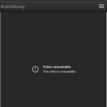
AndroMoney
Tog
nav