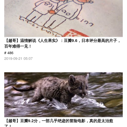
【越哥】温情解说《人生果实》：豆瓣9.6，日本评分最高的片子，
百年难得一见！
# 486
2019-09-21 05:07
【越哥】豆瓣9.2分，一部几乎绝迹的冒险电影，真的是太治愈
了！