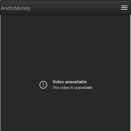
AndroMoney
Tog
nav