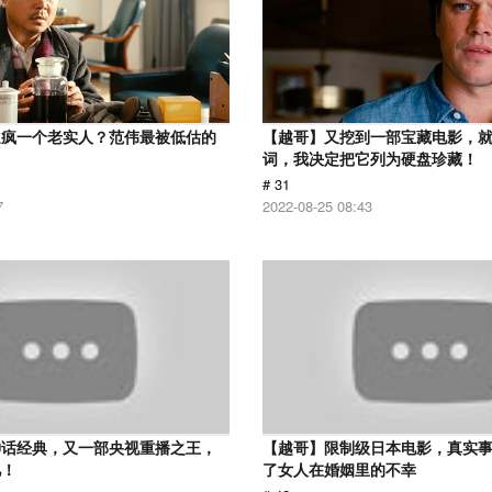
逼疯一个老实人？范伟最被低估的
【越哥】又挖到一部宝藏电影，
词，我决定把它列为硬盘珍藏！
# 31
7
2022-08-25 08:43
神话经典，又一部央视重播之王，
【越哥】限制级日本电影，真实
忆！
了女人在婚姻里的不幸