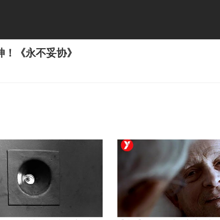
神！《永不妥协》