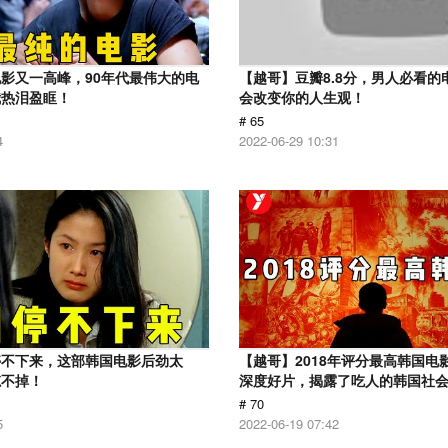
影又一高峰，90年代最伟大的电
【越哥】豆瓣8.8分，男人必看的
我热泪盈眶！
会改变你的人生观！
# 65
4
2022-06-29 10:31
停不下来，这部韩国电影后劲太
【越哥】2018年评分最高韩国电
忘不掉！
深度好片，揭露了吃人的韩国社
# 70
5
2022-06-19 07:42