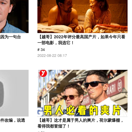
就因为一句台
【越哥】2022年评分最高国产片，如果今年只看
一部电影，我选它！
# 34
2022-08-22 08:17
事件改编，说透
【越哥】这才是属于男人的爽片，荷尔蒙爆棚，
看得我都冒烟了！