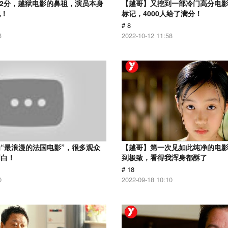
.2分，越狱电影的鼻祖，演员本身
【越哥】又挖到一部冷门高分电影，
犯！
标记，4000人给了满分！
# 8
3
2022-10-12 11:58
“最浪漫的法国电影”，很多观众
【越哥】第一次见如此纯净的电
明白！
到极致，看得我浑身都酥了
# 18
0
2022-09-18 10:10