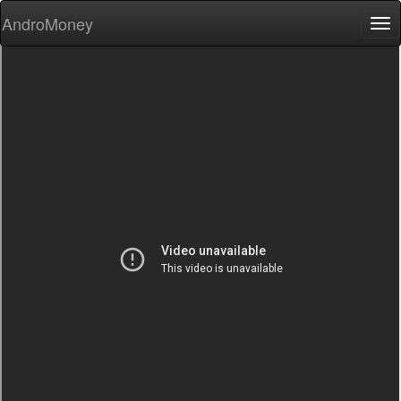
AndroMoney
Tog
nav