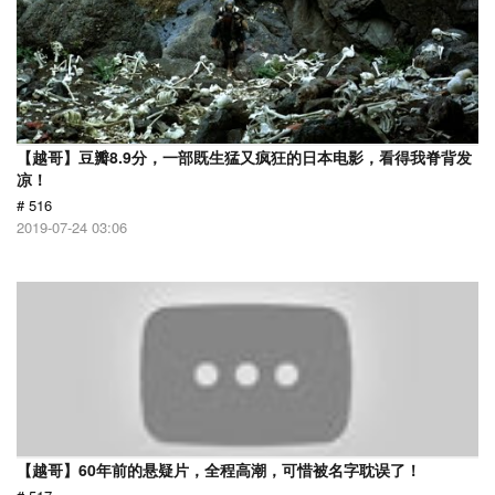
【越哥】豆瓣8.9分，一部既生猛又疯狂的日本电影，看得我脊背发
凉！
# 516
2019-07-24 03:06
【越哥】60年前的悬疑片，全程高潮，可惜被名字耽误了！