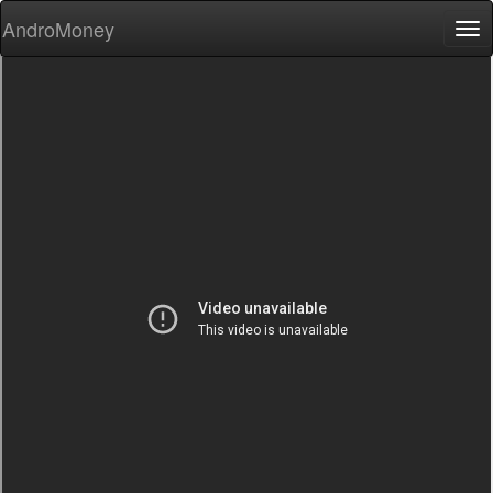
AndroMoney
Tog
nav