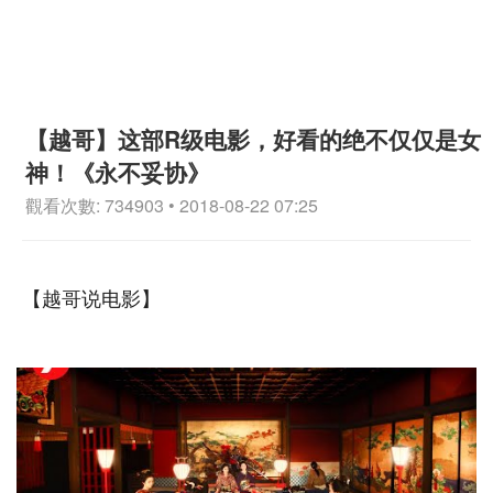
【越哥】这部R级电影，好看的绝不仅仅是女
神！《永不妥协》
觀看次數: 734903 • 2018-08-22 07:25
【越哥说电影】