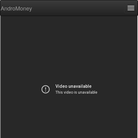
AndroMoney
Tog
nav