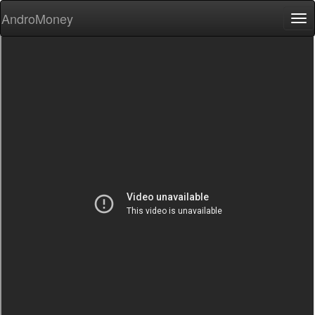
AndroMoney
Tog
nav