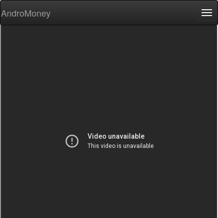
AndroMoney
Tog
nav