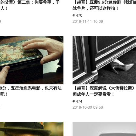
们的父辈》第二集：你要希望，子
【越哥】豆瓣9.6分迷你剧《我们
的人！
战争片，还可以这样拍！
# 470
9
2019-11-11 10:09
.8分，五星治愈系电影，也只有法
【越哥】深度解说《大佛普拉斯
来吧！
但成年人一定要看看！
# 474
1
2019-10-30 09:56