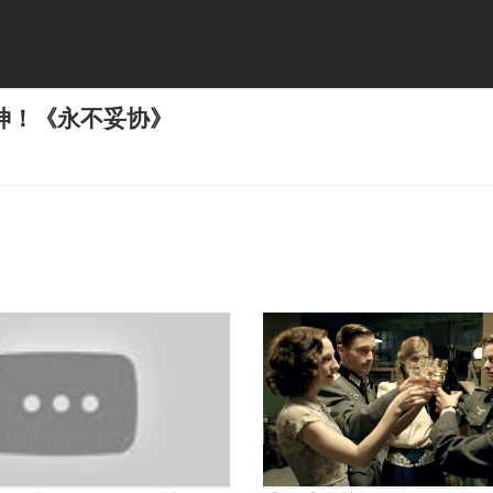
神！《永不妥协》