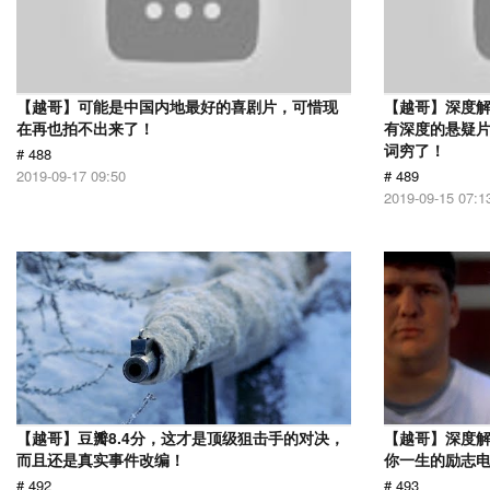
【越哥】可能是中国内地最好的喜剧片，可惜现
【越哥】深度
在再也拍不出来了！
有深度的悬疑
词穷了！
# 488
2019-09-17 09:50
# 489
2019-09-15 07:1
【越哥】豆瓣8.4分，这才是顶级狙击手的对决，
【越哥】深度
而且还是真实事件改编！
你一生的励志
# 492
# 493