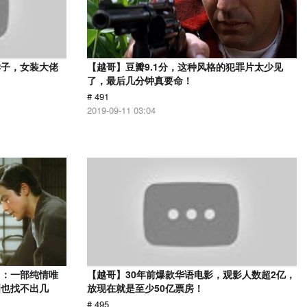
样子，女装大佬
【越哥】豆瓣9.1分，这种风格的犯罪片太少见
了，最后几分钟真要命！
# 491
2019-09-11 03:04
》：一部纯情唯
【越哥】30年前爆款华语电影，观影人数超2亿，
洲也找不出几
放现在就是至少50亿票房！
# 495