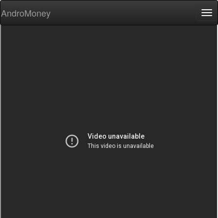
AndroMoney
Tog
nav