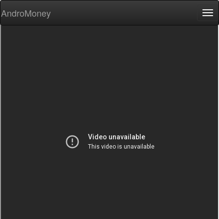
AndroMoney
Tog
nav