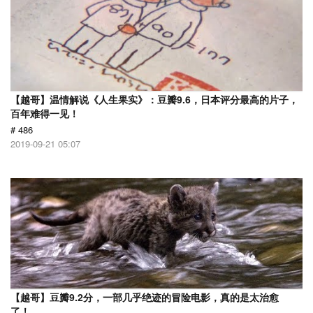
【越哥】温情解说《人生果实》：豆瓣9.6，日本评分最高的片子，
百年难得一见！
# 486
2019-09-21 05:07
【越哥】豆瓣9.2分，一部几乎绝迹的冒险电影，真的是太治愈
了！