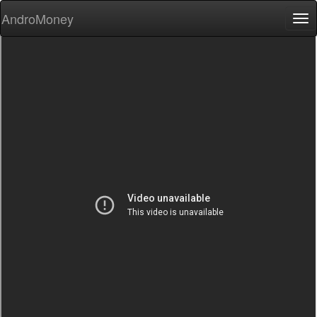
AndroMoney
Tog
nav