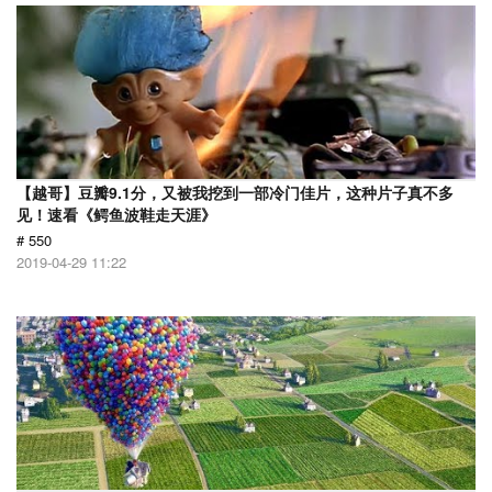
【越哥】豆瓣9.1分，又被我挖到一部冷门佳片，这种片子真不多
见！速看《鳄鱼波鞋走天涯》
# 550
2019-04-29 11:22