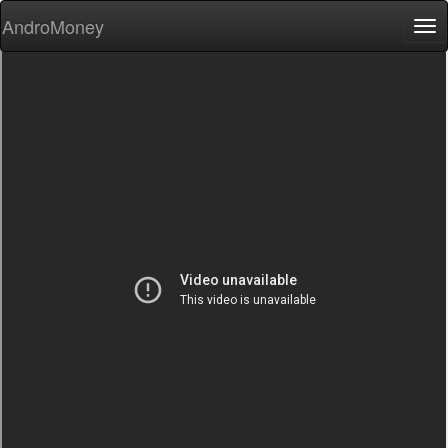
AndroMoney
Tog
nav