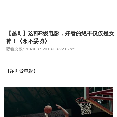
【越哥】这部R级电影，好看的绝不仅仅是女
神！《永不妥协》
觀看次數: 734903 • 2018-08-22 07:25
【越哥说电影】