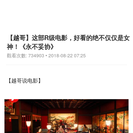
【越哥】这部R级电影，好看的绝不仅仅是女
神！《永不妥协》
觀看次數: 734903 • 2018-08-22 07:25
【越哥说电影】