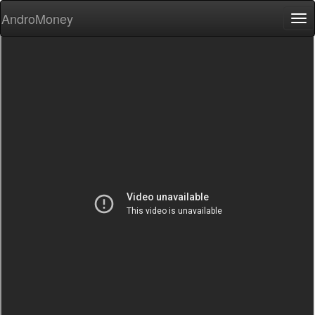
AndroMoney
Tog
nav