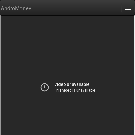
AndroMoney
Tog
nav