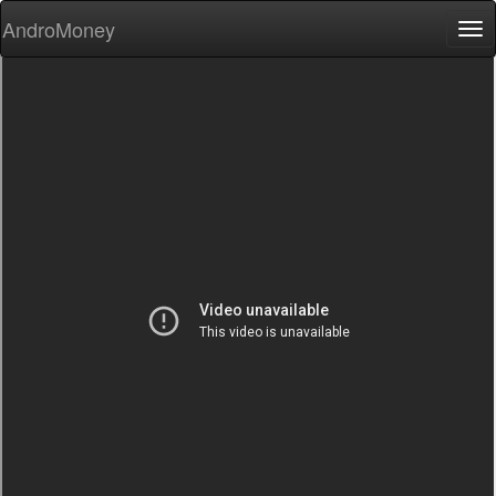
AndroMoney
Tog
nav