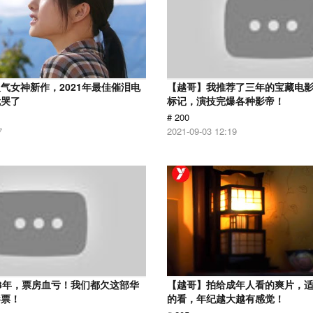
气女神新作，2021年最佳催泪电
【越哥】我推荐了三年的宝藏电
就哭了
标记，演技完爆各种影帝！
# 200
7
2021-09-03 12:19
3年，票房血亏！我们都欠这部华
【越哥】拍给成年人看的爽片，
影票！
的看，年纪越大越有感觉！