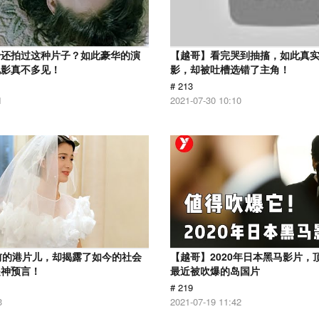
怡还拍过这种片子？如此豪华的演
【越哥】看完哭到抽搐，如此真
电影真不多见！
影，却被吐槽选错了主角！
# 213
1
2021-07-30 10:10
前的港片儿，却揭露了如今的社会
【越哥】2020年日本黑马影片，
是神预言！
最近被吹爆的岛国片
# 219
3
2021-07-19 11:42