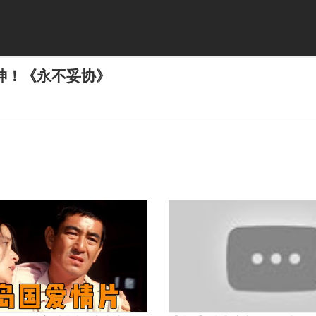
神！《永不妥协》