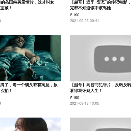
前的岛国纯美爱情片，这才叫女
【越哥】近乎“变态”的传记电影
盘宝藏！
完都不知道该不该骂她
# 190
8
2021-09-23 09:41
演跪了，每一个镜头都有寓意，原
【越哥】高智商犯罪片，反转反
这么拍！
看得我怀疑人生！
# 195
6
2021-09-13 10:05