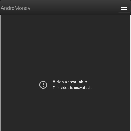
AndroMoney
Tog
nav