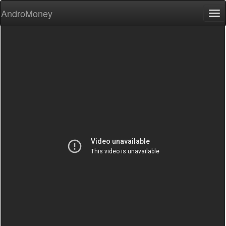
AndroMoney
Tog
nav