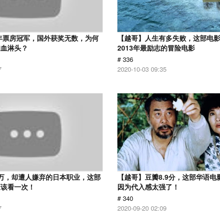
2年票房冠军，国外获奖无数，为何
【越哥】人生有多失败，这部电
狗血淋头？
2013年最励志的冒险电影
# 336
7
2020-10-03 09:35
万，却遭人嫌弃的日本职业，这部
【越哥】豆瓣8.9分，这部华语电
应该看一次！
因为代入感太强了！
# 340
7
2020-09-20 02:09