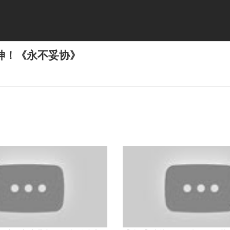
神！《永不妥协》