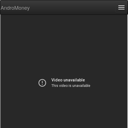
AndroMoney
Tog
nav