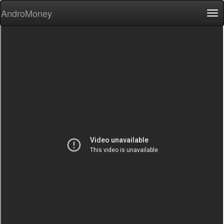
AndroMoney
Tog
nav