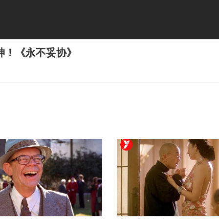
神！《永不妥协》