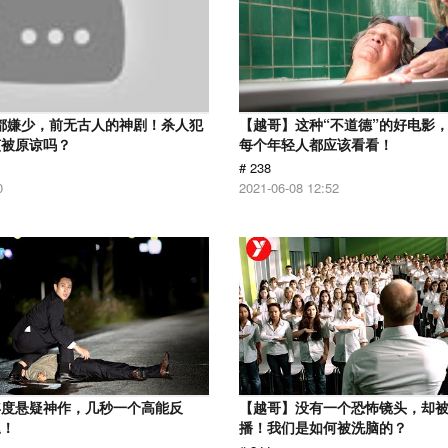
分都嫌少，前无古人的神剧！杀人犯
【越哥】这种“不道德”的好电影
该被原谅吗？
每个年轻人都应该看看！
# 238
0
2021-06-08 12:52
年度悬疑神作，几秒一个高能反
【越哥】没有一个恐怖镜头，却
尾！
播！我们是如何被洗脑的？