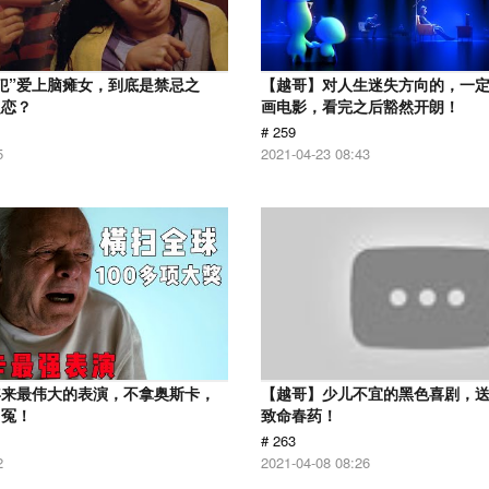
犯”爱上脑瘫女，到底是禁忌之
【越哥】对人生迷失方向的，一
之恋？
画电影，看完之后豁然开朗！
# 259
5
2021-04-23 08:43
年来最伟大的表演，不拿奥斯卡，
【越哥】少儿不宜的黑色喜剧，
叫冤！
致命春药！
# 263
2
2021-04-08 08:26