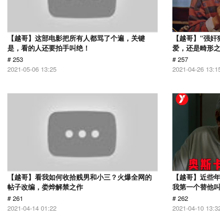
【越哥】这部电影把所有人都骂了个遍，关键
【越哥】“强奸
是，看的人还要拍手叫绝！
爱，还是畸形
# 253
# 257
2021-05-06 13:25
2021-04-26 13:1
【越哥】看我如何收拾贱男和小三？火爆全网的
【越哥】近些
帖子改编，娄烨解禁之作
我第一个替他
# 261
# 262
2021-04-14 01:22
2021-04-10 13:3