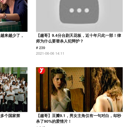
，越来越少了，
【越哥】9.4分台剧天花板，近十年只此一部！律
师为什么要替杀人犯辩护？
# 239
2021-06-06 14:11
被多个国家禁
【越哥】豆瓣9.1，男女主角仅有一句对白，却秒
杀了90%的爱情片！