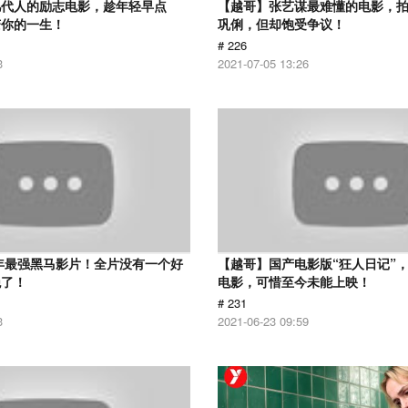
几代人的励志电影，趁年轻早点
【越哥】张艺谋最难懂的电影，
变你的一生！
巩俐，但却饱受争议！
# 226
3
2021-07-05 13:26
6年最强黑马影片！全片没有一个好
【越哥】国产电影版“狂人日记”
绝了！
电影，可惜至今未能上映！
# 231
3
2021-06-23 09:59