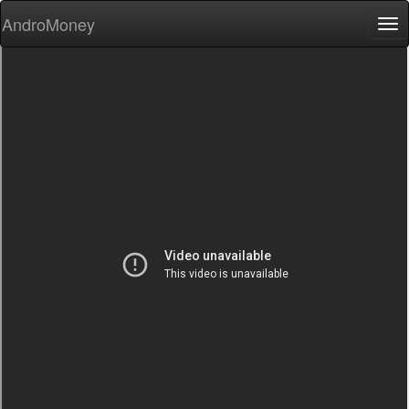
AndroMoney
Tog
nav