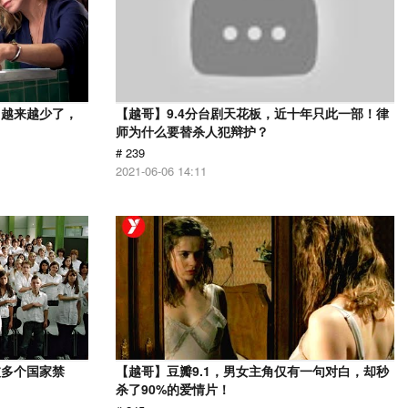
，越来越少了，
【越哥】9.4分台剧天花板，近十年只此一部！律
师为什么要替杀人犯辩护？
# 239
2021-06-06 14:11
被多个国家禁
【越哥】豆瓣9.1，男女主角仅有一句对白，却秒
杀了90%的爱情片！