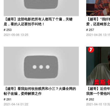
【越哥】这部电影把所有人都骂了个遍，关键
【越哥】“强奸
是，看的人还要拍手叫绝！
爱，还是畸形
# 253
# 257
2021-05-06 13:25
2021-04-26 13:1
【越哥】看我如何收拾贱男和小三？火爆全网的
【越哥】近些
帖子改编，娄烨解禁之作
我第一个替他
# 261
# 262
2021-04-14 01:22
2021-04-10 13:3