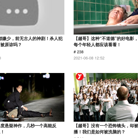
分都嫌少，前无古人的神剧！杀人犯
【越哥】这种“不道德”的好电影
该被原谅吗？
每个年轻人都应该看看！
# 238
0
2021-06-08 12:52
年度悬疑神作，几秒一个高能反
【越哥】没有一个恐怖镜头，却
尾！
播！我们是如何被洗脑的？