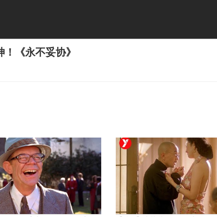
神！《永不妥协》