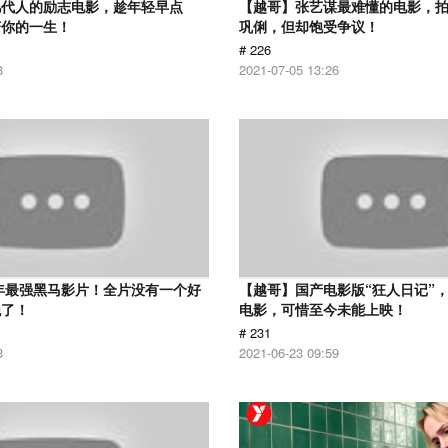
几代人的励志电影，趁年轻早点
【越哥】张艺谋最难懂的电影，
变你的一生！
巩俐，但却饱受争议！
# 226
3
2021-07-05 13:26
6年最强黑马影片！全片没有一个好
【越哥】国产电影版“狂人日记”
绝了！
电影，可惜至今未能上映！
# 231
3
2021-06-23 09:59