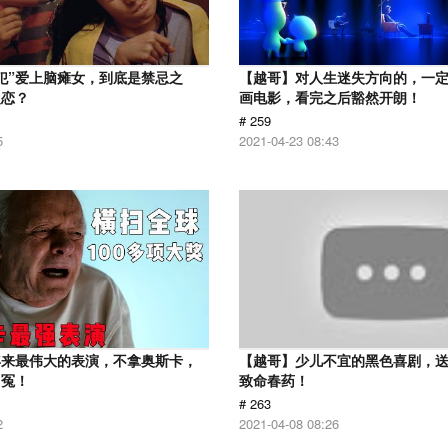
犯”爱上脑瘫女，到底是禁忌之
【越哥】对人生迷失方向的，一
之恋？
画电影，看完之后豁然开朗！
# 259
5
2021-04-23 08:43
年来最伟大的表演，不拿奥斯卡，
【越哥】少儿不宜的黑色喜剧，
叫冤！
致命春药！
# 263
2
2021-04-08 08:26