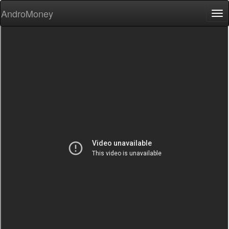
AndroMoney
Tog
nav