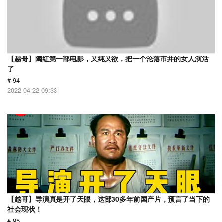
【越哥】陶红第一部电影，又纯又欲，把一个沦落市井的女人演活
了
# 94
2022-04-22 09:33
【越哥】导演真是开了天眼，这部30多年前国产片，预言了当下的
社会现状！
# 95