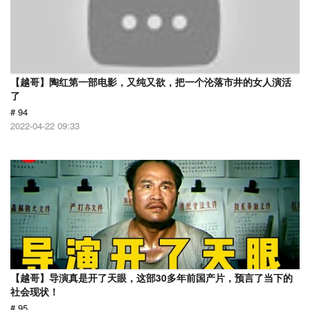
【越哥】陶红第一部电影，又纯又欲，把一个沦落市井的女人演活
了
# 94
2022-04-22 09:33
【越哥】导演真是开了天眼，这部30多年前国产片，预言了当下的
社会现状！
# 95