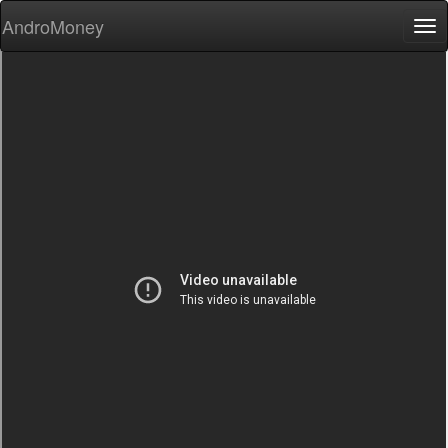
AndroMoney
Tog
nav