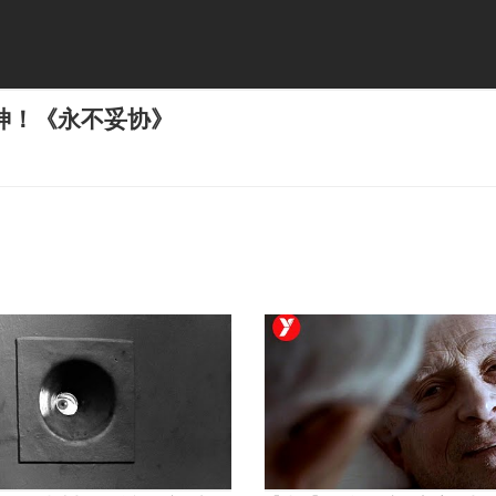
神！《永不妥协》