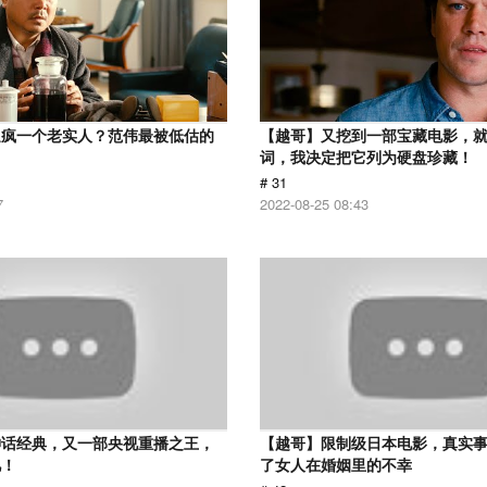
逼疯一个老实人？范伟最被低估的
【越哥】又挖到一部宝藏电影，
词，我决定把它列为硬盘珍藏！
# 31
7
2022-08-25 08:43
神话经典，又一部央视重播之王，
【越哥】限制级日本电影，真实
忆！
了女人在婚姻里的不幸