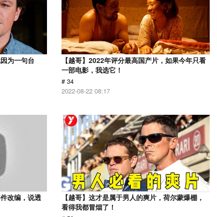
就因为一句台
【越哥】2022年评分最高国产片，如果今年只看
一部电影，我选它！
# 34
2022-08-22 08:17
事件改编，说透
【越哥】这才是属于男人的爽片，荷尔蒙爆棚，
看得我都冒烟了！