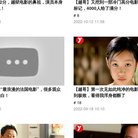
.2分，越狱电影的鼻祖，演员本身
【越哥】又挖到一部冷门高分电影，
犯！
标记，4000人给了满分！
# 8
3
2022-10-12 11:58
“最浪漫的法国电影”，很多观众
【越哥】第一次见如此纯净的电
明白！
到极致，看得我浑身都酥了
# 18
0
2022-09-18 10:10