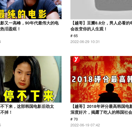
影又一高峰，90年代最伟大的电
【越哥】豆瓣8.8分，男人必看的
我热泪盈眶！
会改变你的人生观！
# 65
4
2022-06-29 10:31
停不下来，这部韩国电影后劲太
【越哥】2018年评分最高韩国电
忘不掉！
深度好片，揭露了吃人的韩国社
# 70
5
2022-06-19 07:42