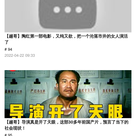
【越哥】陶红第一部电影，又纯又欲，把一个沦落市井的女人演活
了
# 94
2022-04-22 09:33
【越哥】导演真是开了天眼，这部30多年前国产片，预言了当下的
社会现状！
# 95