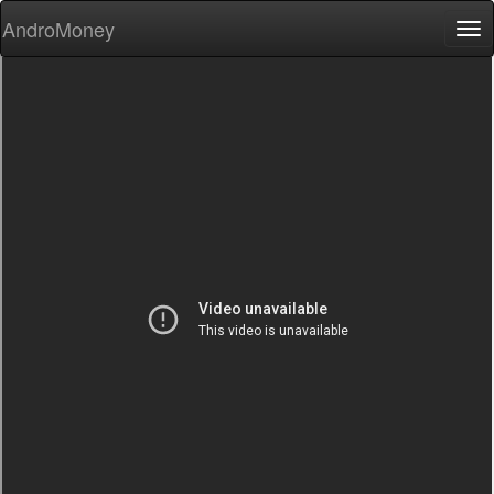
AndroMoney
Tog
nav