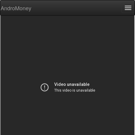
AndroMoney
Tog
nav