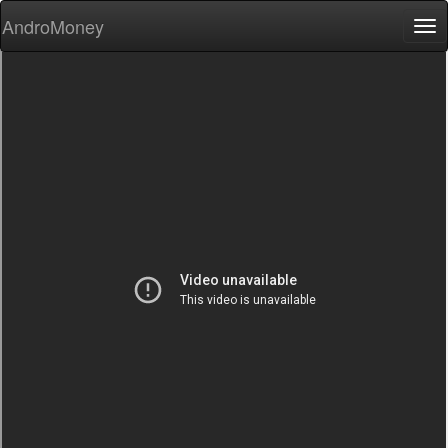
AndroMoney
Tog
nav