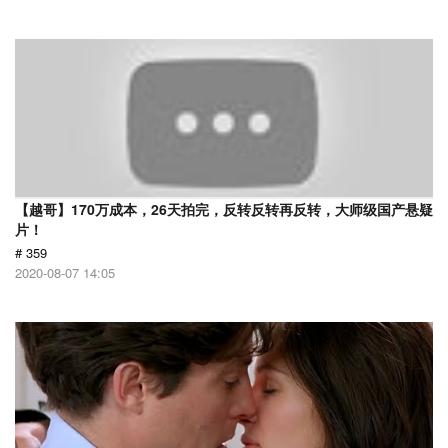
【越哥】170万成本，26天拍完，反转反转再反转，大师级国产悬疑
片！
# 359
2020-08-07 14:05