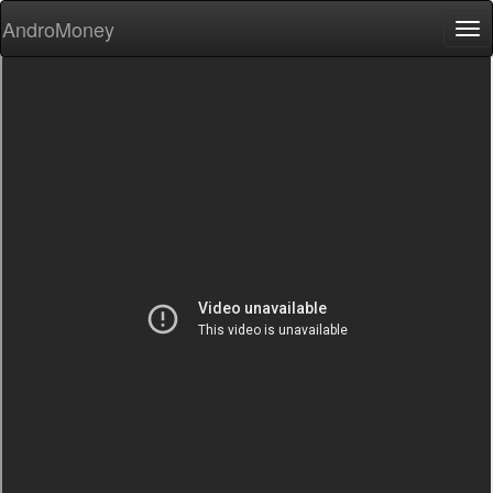
AndroMoney
Tog
nav