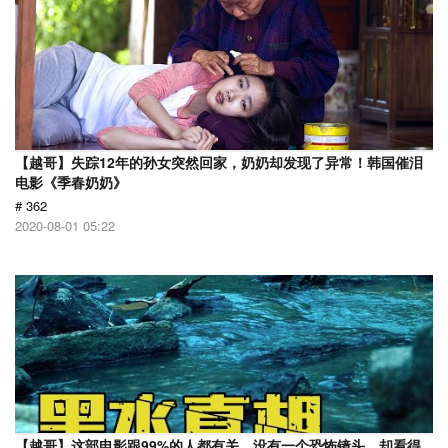
【越哥】失踪12年的孙女突然回家，奶奶却发现了异常！韩国催泪
电影《季春奶奶》
# 362
2020-08-01 05:22
【越哥】这部电影跟99%的人都有关，没有一个恐怖镜头，却看得