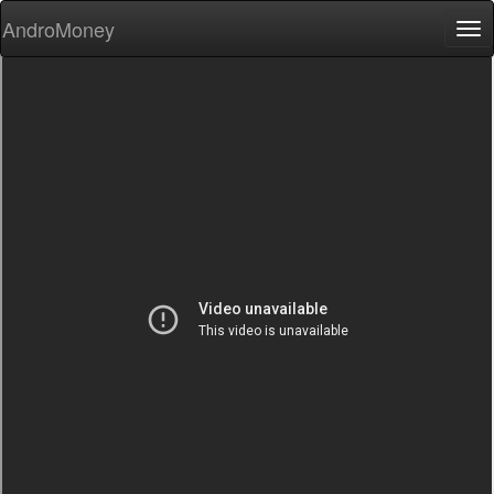
AndroMoney
Tog
nav