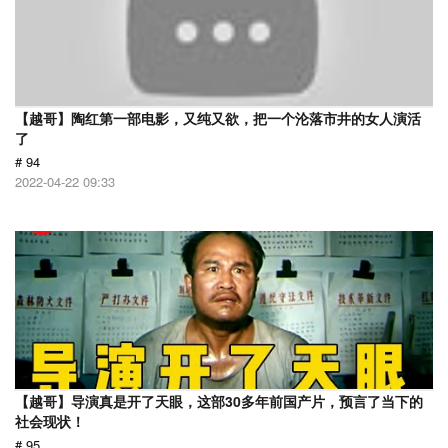
【越哥】陶红第一部电影，又纯又欲，把一个沦落市井的女人演活
了
# 94
2022-04-22 09:33
【越哥】导演真是开了天眼，这部30多年前国产片，预言了当下的
社会现状！
# 95