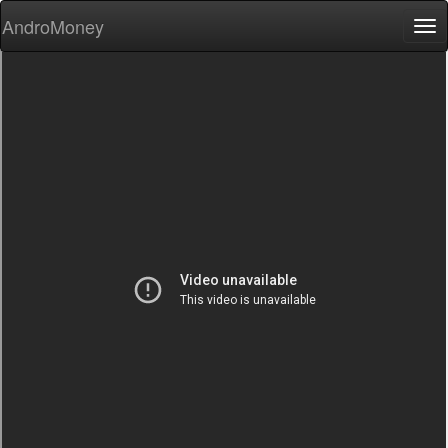
AndroMoney
Tog
nav