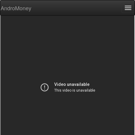
AndroMoney
Tog
nav