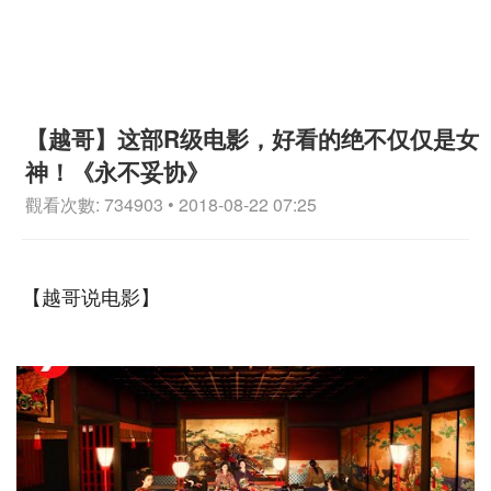
【越哥】这部R级电影，好看的绝不仅仅是女
神！《永不妥协》
觀看次數: 734903 • 2018-08-22 07:25
【越哥说电影】