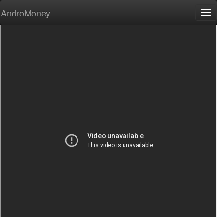
AndroMoney
Tog
nav