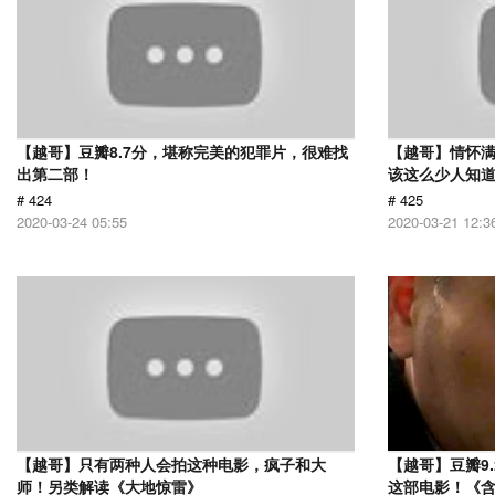
【越哥】豆瓣8.7分，堪称完美的犯罪片，很难找
【越哥】情怀满
出第二部！
该这么少人知
# 424
# 425
2020-03-24 05:55
2020-03-21 12:3
【越哥】只有两种人会拍这种电影，疯子和大
【越哥】豆瓣9
师！另类解读《大地惊雷》
这部电影！《