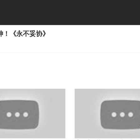
神！《永不妥协》