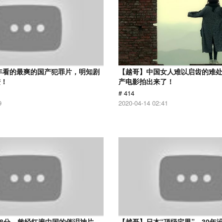
9年看的最爽的国产犯罪片，明知剧
【越哥】中国女人难以启齿的难
进！
产电影拍出来了！
# 414
9
2020-04-14 02:41
.8分，曾经红遍中国的催泪神片，
【越哥】日本“顶级宅男”，30年