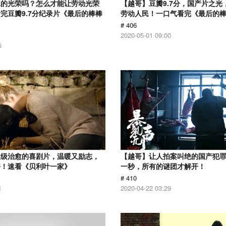
真的光荣吗？怎么才能让劳动光荣
【越哥】豆瓣9.7分，国产片之光
完豆瓣9.7分纪录片《最后的棒棒
劳动人民！一口气看完《最后的
# 406
2020-05-01 09:00
6
超级治愈的喜剧片，温暖又励志，
【越哥】让人拍案叫绝的国产犯
好！速看《贝利叶一家》
一秒，所有的谜团才解开！
# 410
1
2020-04-22 03:29