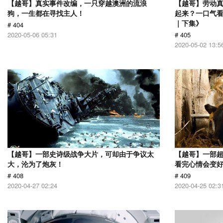
【越哥】真实事件改编，一只穿越澳洲的流浪
【越哥】劳动
狗，一生都在寻找主人！
起来？一口气看
｜下集》
# 404
2020-05-06 05:31
# 405
2020-05-02 13:5
【越哥】一部史诗级战争大片，可却由于争议太
【越哥】一部
大，沦为了炮灰！
看完心情会变
# 408
# 409
2020-04-27 02:24
2020-04-25 02:3