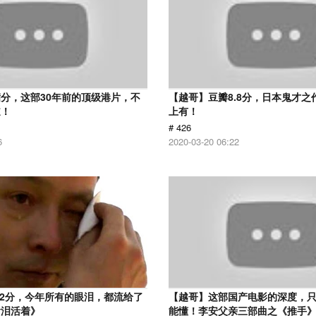
分，这部30年前的顶级港片，不
【越哥】豆瓣8.8分，日本鬼才之
道！
上有！
# 426
6
2020-03-20 06:22
.2分，今年所有的眼泪，都流给了
【越哥】这部国产电影的深度，
含泪活着》
能懂！李安父亲三部曲之《推手