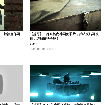
处，都被这部国
【越哥】一部高智商韩国犯罪片，反转反转再反
转，结局惊艳全场！
# 415
2020-04-12 02:57
没出过门，这才
【越哥】2019年度黑马爆款，这脑洞真是绝了，