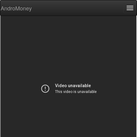
AndroMoney
Tog
nav