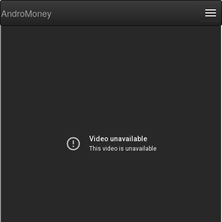
AndroMoney
Tog
nav